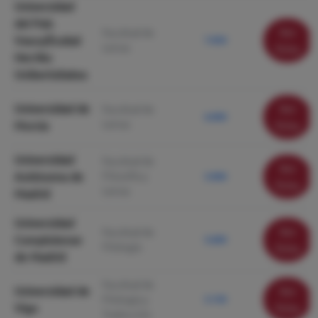
Universidad
del País
Ver
Facultad de
Vasco/Euskal
7.950
Letras
ficha
Herriko
Unibertsitatea
Universidad de
Ver
Facultad de
6.000
Letras
Murcia
ficha
Universidad
Facultad de
Ver
Autónoma de
Filosofía y
5.900
ficha
Letras
Madrid
Universidad
Ver
Facultad de
Complutense
5.690
Filología
ficha
de Madrid
Facultad de
Universidad de
Ver
Filología y
5.150
Vigo
ficha
Traducción