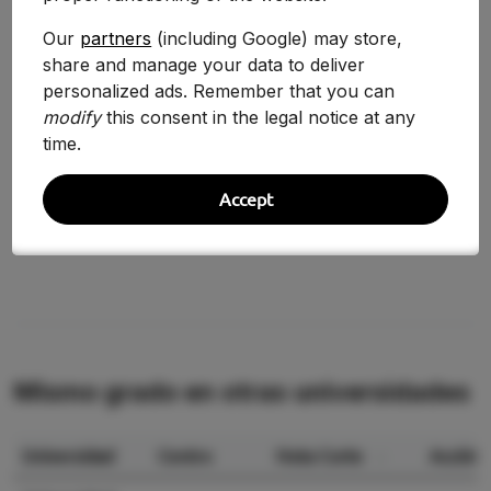
Our
partners
(including Google) may store,
Curso
Nota
Variación
share and manage your data to deliver
2025-2026
10.380
personalized ads. Remember that you can
+107.60%
modify
this consent in the legal notice at any
2024-2025
5.000
0.00%
time.
2020/2021
5.000
0.00%
Accept
2019/2020
5.000
—
Mismo grado en otras universidades
Universidad
Centro
Nota Corte
Acción