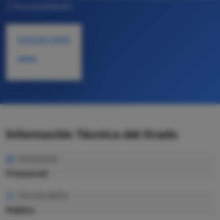
y Documentación
NOTA DE CORTE
—
Información Técnica del Grado
MODALIDAD
Presencial
TIPO DE GRADO
Pública