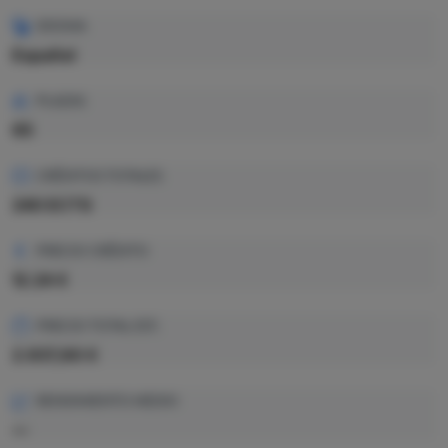
IDIOMA
Español
PLAZAS
65
CRÉDITOS TOTALES
240 ECTS
PRECIO CRÉDITO
12.24 €
PRECIO TOTAL EST.
2.937,60 €
RENDIMIENTO MEDIO
—