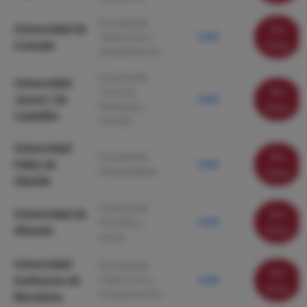
Facultad de
Universidad de
Ver
Traducción e
5.000
Granada
ficha
Interpretación
Facultad de
Universidad
Ver
Ciencias
Jaume I de
5.000
Humanas y
ficha
Castellón
Sociales
Universidad
Ver
Facultad de
Pablo de
5.000
Humanidades
ficha
Olavide
Facultad de
Universidad de
Ver
Filosofía y
5.000
Alicante
ficha
Letras
Universidad
Facultad de
Ver
Autónoma de
Traducción e
5.000
ficha
Interpretación
Barcelona