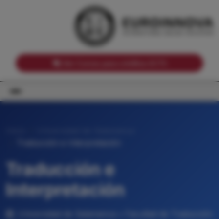
Notas de corte por Comunidades Autónomas
Buscador
Notas de corte por grado
Notas de corte por ramas universitarias
Ver Cursos para créditos ECTS
Inicio
Universidad de Salamanca
Traducción e Interpretación
Traducción e
Interpretación
Universidad de Salamanca • Facultad de Traducción