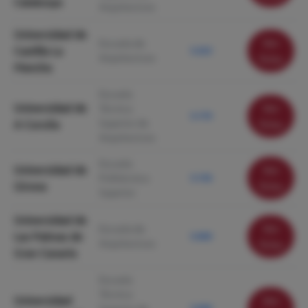
Catalunya
Arquitectura
Universidad de
Ver
Escuela de
Castilla La
5.323
Arquitectura
ficha
Mancha
Escuela
Universidad de
Ver
Técnica
5.170
Superior de
A Coruña
ficha
Arquitectura
Escuela
Universidad de
Ver
Politécnica
5.156
Girona
ficha
Superior
Universidad de
Ver
Escuela de
Las Palmas de
5.000
Arquitectura
ficha
Gran Canaria
Escuela
Técnica
Universidad
Ver