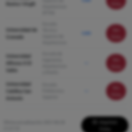
Superior de
5.000
Rovira i Virgili
ficha
Arquitectura
(ETSA)
Escuela
Universidad de
Ver
Técnica
5.000
Superior de
Granada
ficha
Arquitectura
Escuela de
Universidad
Ver
Ingeniería,
Alfonso X El
—
Arquitectura
ficha
Sabio
y Diseño
Universidad
Escuela
Ver
Católica San
Politécnica
—
ficha
Superior
Antonio
Imprimir
Última actualización: 2021-06-28
21:27:19
Ficha