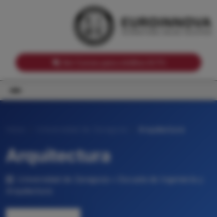
Notas de corte por Comunidades Autónomas
Buscador
Notas de corte por grado
Notas de corte por ramas universitarias
Ver Cursos para créditos ECTS
Inicio
Universidad de Zaragoza
Arquitectura
Arquitectura
Universidad de Zaragoza • Escuela de Ingeniería y
Arquitectura