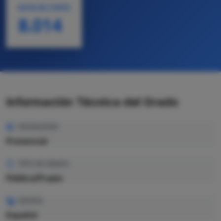
NOTA DE CORTE
8.014
Información Técnica del Grado
MODALIDAD
Presencial
TIPO DE GRADO
Pública/Propio
IDIOMA
Español