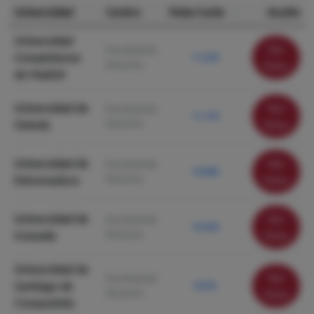
Universidad
Centro
Nota Corte
Acción
Universidad
Ver
Facultad de
Complutense
11.230
Derecho
ficha
de Madrid
Universidad de
Ver
Facultad de
11.170
Derecho
Oviedo
ficha
Universidad de
Ver
Facultad de
10.680
Derecho
Extremadura
ficha
Universidad de
Ver
Facultad de
10.350
Derecho
Granada
ficha
Universidad de
Ver
Facultad de
Santiago de
9.970
Derecho
ficha
Compostela