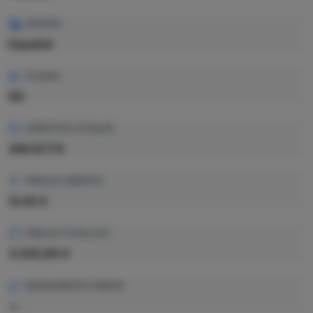
IDIOMA
Español
PLAZAS
60
CRÉDITOS TOTALES
240 ECTS
PRECIO CRÉDITO
13.42 €
PRECIO TOTAL EST.
3.220,80 €
RENDIMIENTO MEDIO
—