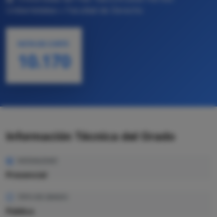
Unibertsitatea • Facultad de Derecho
NOTA DE CORTE
10.170
Información Técnica del Grado
MODALIDAD
Presencial
TIPO DE GRADO
Pública