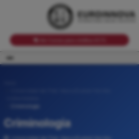
Notas de corte por Comunidades Autónomas
Buscador
Notas de corte por grado
Notas de corte por ramas universitarias
Ver Cursos para créditos ECTS
Inicio
Universidad del País Vasco/Euskal Herriko
Unibertsitatea
Criminologia
Criminologia
Universidad del País Vasco/Euskal Herriko