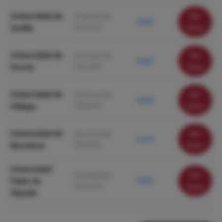
Universidad de
Ver
Facultad de
9.650
Derecho
Sevilla
ficha
Universidad de
Ver
Facultad de
9.630
Derecho
Murcia
ficha
Universidad de
Ver
Facultad de
9.620
Derecho
Málaga
ficha
Universidad de
Ver
Facultad de
9.510
Derecho
Barcelona
ficha
Universidad
Ver
Facultad de
Pablo de
9.220
Derecho
ficha
Olavide