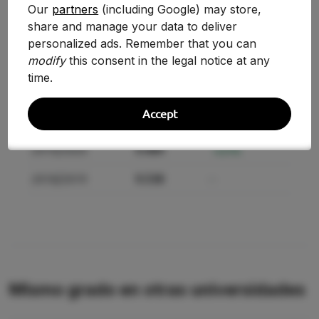
Our
partners
(including Google) may store,
share and manage your data to deliver
Curso
Nota
Variación
personalized ads. Remember that you can
modify
this consent in the legal notice at any
2025-2026
10.170
-3.42%
time.
2024-2025
10.530
+3.93%
Accept
2020/2021
10.132
+6.83%
2019/2020
9.484
-0.57%
2018/2019
9.538
—
Mismo grado en otras universidades