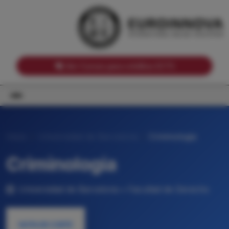
Notas de corte por Comunidades Autónomas
Buscador
Notas de corte por grado
Notas de corte por ramas universitarias
Ver Cursos para créditos ECTS
Inicio
Universidad de Barcelona
Criminologia
Criminologia
Universidad de Barcelona • Facultad de Derecho
NOTA DE CORTE