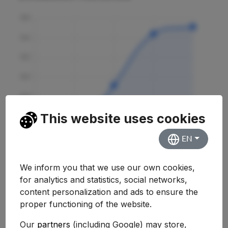
This website uses cookies
EN
We inform you that we use our own cookies,
for analytics and statistics, social networks,
content personalization and ads to ensure the
Curso
Nota
Variación
proper functioning of the website.
2025-2026
9.510
Our
partners
(including Google) may store,
+0.74%