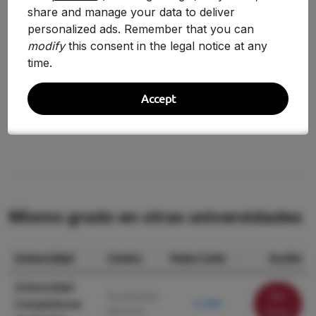
share and manage your data to deliver
2024-2025
9.440
+5.83%
personalized ads. Remember that you can
modify
this consent in the legal notice at any
2020/2021
8.920
+6.60%
time.
2019/2020
8.368
+3.90%
Accept
2018/2019
8.054
—
Mismo grado en otras universidades
Universidad
Centro
Nota Corte
Acción
Universidad
Ver
Facultad de
Complutense
11.230
Derecho
ficha