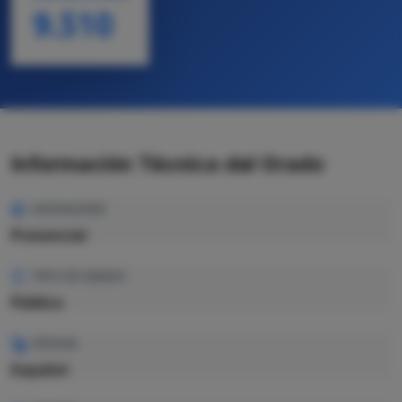
9.510
Información Técnica del Grado
MODALIDAD
Presencial
TIPO DE GRADO
Pública
IDIOMA
Español