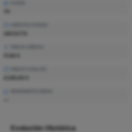
PLAZAS
70
CRÉDITOS TOTALES
240 ECTS
PRECIO CRÉDITO
17.69 €
PRECIO TOTAL EST.
4.245,60 €
RENDIMIENTO MEDIO
—
Evolución Histórica