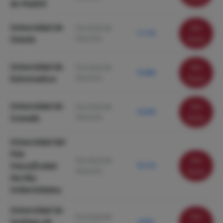
de Madrid
Universidad de
Ver
Facultad de
11.170
Derecho
Oviedo
ficha
Universidad de
Ver
Facultad de
10.680
Derecho
Extremadura
ficha
Universidad de
Ver
Facultad de
10.350
Derecho
Granada
ficha
Universidad del
País
Ver
Facultad de
Vasco/Euskal
10.170
Derecho
ficha
Herriko
Unibertsitatea
Universidad de
Ver
Facultad de
Santiago de
9.970