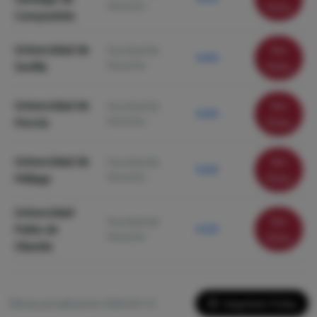
Derecho
ficha
Compostela
Universidad de
Ver
Facultad de
9.650
Derecho
Sevilla
ficha
Universidad de
Ver
Facultad de
9.630
Derecho
Murcia
ficha
Universidad de
Ver
Facultad de
9.620
Derecho
Málaga
ficha
Universidad
Ver
Facultad de
Pablo de
9.220
Derecho
ficha
Olavide
Imprimir Ficha
Última actualización: 2026-05-13