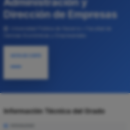
Administración y
Dirección de Empresas
Universidad Pública de Navarra • Facultad de
Ciencias Económicas y Empresariales
NOTA DE CORTE
—
Información Técnica del Grado
MODALIDAD