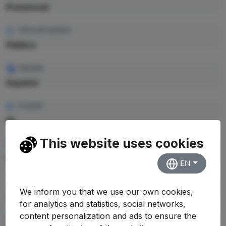
Presencial
TIPO DE GRADO
Pública
IDIOMA
Español
PLAZAS
10
This website uses cookies
CRÉDITOS TOTALES
360 ECTS
EN
PRECIO CRÉDITO
We inform you that we use our own cookies,
—
for analytics and statistics, social networks,
content personalization and ads to ensure the
PRECIO TOTAL EST.