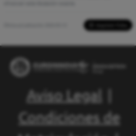
ofrezcan esta titulación exacta.
Imprimir Ficha
Última actualización: 2026-05-13
Aviso Legal
|
Condiciones de