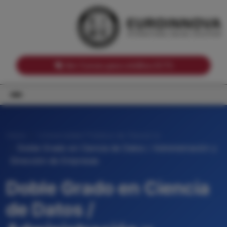
Notas de corte por Comunidades Autónomas
Buscador
Notas de corte por grado
Notas de corte por ramas universitarias
Ver Cursos para créditos ECTS
Inicio
Universidad Pública de Navarra
Doble Grado en Ciencia de Datos / Administración y
Dirección de Empresas
Doble Grado en Ciencia
de Datos /