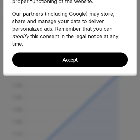
proper functioning of the website.
—
Our
partners
(including Google) may store,
RENDIMIENTO MEDIO
share and manage your data to deliver
—
personalized ads. Remember that you can
modify
this consent in the legal notice at any
time.
Evolución Histórica
Accept