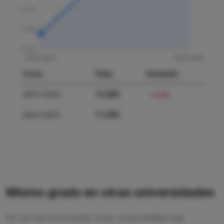
Curso
Nota
Variación
2025-2026
12.000
+3.09%
2024-2025
11.640
—
Mismo grado en otras universidades
No se han encontrado otras universidades que