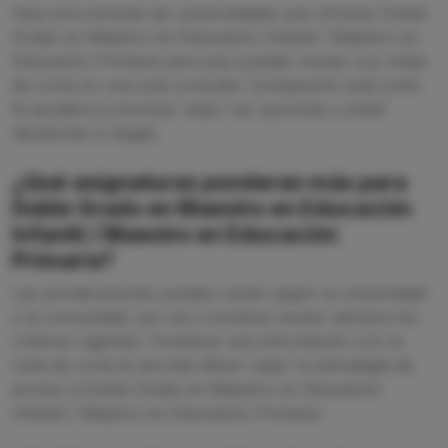
Aquí encontrarás las universidades que ofrecen Doble
Grado en Maestro en Educación Infantil / Maestro en
Educación Primaria para que puedas revisar sus notas
de corte en una sola consulta. Compararlo todo junto
te ayudará a priorizar mejor tus opciones y evitar
decisiones a ciegas.
¿Qué asignaturas ponderan más para
Doble Grado en Maestro en Educación
Infantil / Maestro en Educación
Primaria?
Las ponderaciones pueden variar según la universidad
y la comunidad, por eso conviene revisar siempre los
criterios vigentes. Combinar esa información con la
nota de corte te permite afinar mejor tu estrategia de
acceso a Doble Grado en Maestro en Educación
Infantil / Maestro en Educación Primaria.