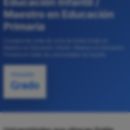
Educación Infantil /
Maestro en Educación
Primaria
Compara las notas de corte de Doble Grado en
Maestro en Educación Infantil / Maestro en Educación
Primaria en todas las universidades de España
TITULACIÓN
Grado