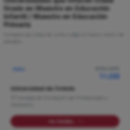
Universidades que ofrecen Doble
Grado en Maestro en Educación
Infantil / Maestro en Educación
Primaria
Compara las notas de corte y elige tu futuro centro de
estudios.
NOTA CORTE
Pública
11.250
Universidad de Oviedo
Facultad de Formación del Profesorado y
Educación
Ver Detalles