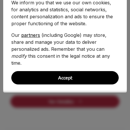
We inform you that we use our own cookies,
Universidad Camilo José Cela
for analytics and statistics, social networks,
content personalization and ads to ensure the
Ver Detalles
proper functioning of the website.
Our
partners
(including Google) may store,
share and manage your data to deliver
personalized ads. Remember that you can
NOTA CORTE
Pública
—
modify
this consent in the legal notice at any
time.
Universidad Complutense de Madrid
Accept
Escuela Universitaria de Profesorado de E.G.B.
Escuni
Ver Detalles