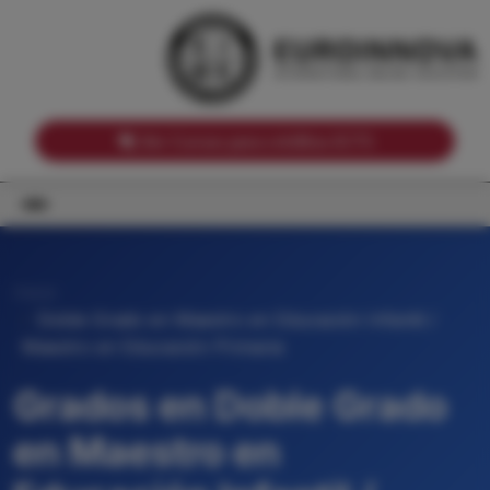
Notas de corte por Comunidades Autónomas
Buscador
Notas de corte por grado
Notas de corte por ramas universitarias
Ver Cursos para créditos ECTS
Inicio
Doble Grado en Maestro en Educación Infantil /
Maestro en Educación Primaria
Grados en Doble Grado
en Maestro en