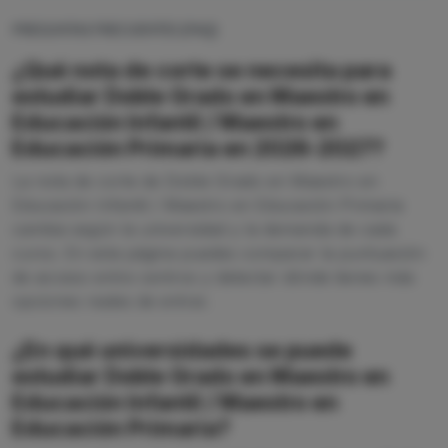
PREGUNTAS FRECUENTES (FAQ)
¿Qué nota de corte se necesita para
estudiar Doble Grado en Maestro en
Educación Infantil / Maestro en
Educación Primaria en 2026-2027?
La nota de corte de Doble Grado en Maestro en
Educación Infantil / Maestro en Educación Primaria
cambia según la universidad y la demanda de cada
curso. En esta página puedes comparar la puntuación
de acceso entre centros y detectar dónde tienes más
opciones reales de entrar.
¿En qué universidades se puede
estudiar Doble Grado en Maestro en
Educación Infantil / Maestro en
Educación Primaria?