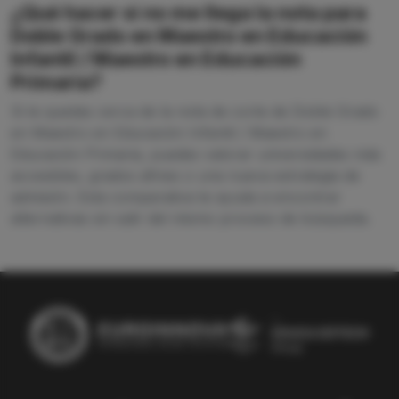
¿Qué hacer si no me llega la nota para
Doble Grado en Maestro en Educación
Infantil / Maestro en Educación
Primaria?
Si te quedas cerca de la nota de corte de Doble Grado
en Maestro en Educación Infantil / Maestro en
Educación Primaria, puedes valorar universidades más
accesibles, grados afines o una nueva estrategia de
admisión. Esta comparativa te ayuda a encontrar
alternativas sin salir del mismo proceso de búsqueda.