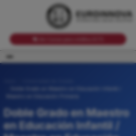
Notas de corte por Comunidades Autónomas
Buscador
Notas de corte por grado
Notas de corte por ramas universitarias
Ver Cursos para créditos ECTS
Inicio
Universidad de Oviedo
Doble Grado en Maestro en Educación Infantil /
Maestro en Educación Primaria
Doble Grado en Maestro
en Educación Infantil /