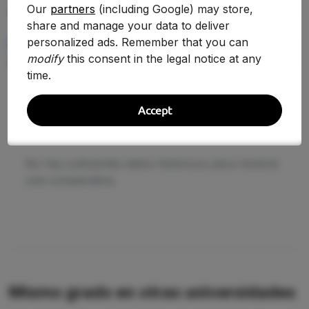
Our
partners
(including Google) may store,
—
share and manage your data to deliver
personalized ads. Remember that you can
RENDIMIENTO MEDIO
modify
this consent in the legal notice at any
—
time.
Accept
Evolución Histórica
No hay suficientes datos históricos para mostrar
una comparativa.
Mismo grado en otras universidades