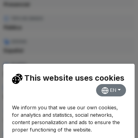
Presencial
TIPO DE GRADO
Pública
IDIOMA
Español
PLAZAS
20
This website uses cookies
CRÉDITOS TOTALES
EN
359 ECTS
We inform you that we use our own cookies,
PRECIO CRÉDITO
for analytics and statistics, social networks,
—
content personalization and ads to ensure the
proper functioning of the website.
PRECIO TOTAL EST.