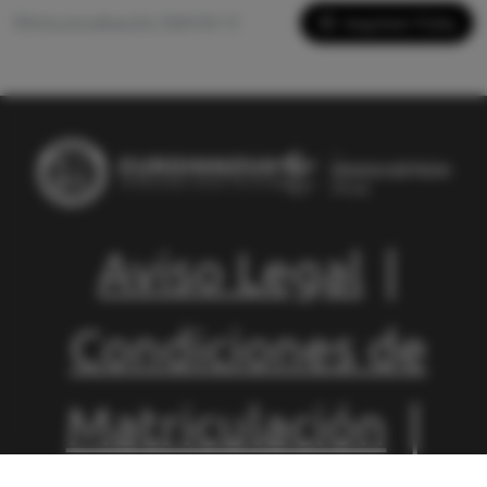
Imprimir Ficha
Última actualización: 2026-05-13
Aviso Legal
|
Condiciones de
Matriculación
|