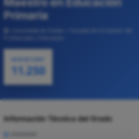
Maestro en Educación
Primaria
Universidad de Oviedo • Facultad de Formación del
Profesorado y Educación
NOTA DE CORTE
11.250
Información Técnica del Grado
MODALIDAD