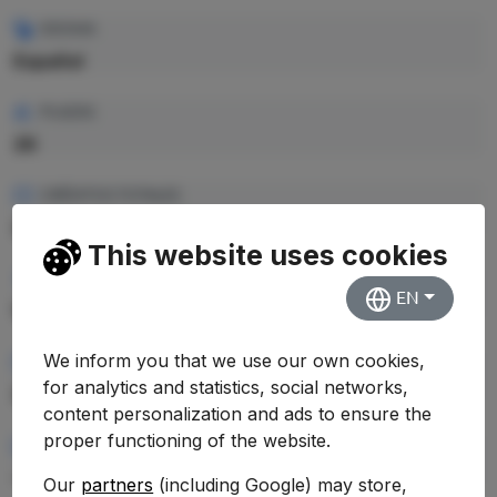
IDIOMA
Español
PLAZAS
26
CRÉDITOS TOTALES
240 ECTS
This website uses cookies
PRECIO CRÉDITO
EN
12.3 €
We inform you that we use our own cookies,
PRECIO TOTAL EST.
for analytics and statistics, social networks,
2.952,00 €
content personalization and ads to ensure the
proper functioning of the website.
RENDIMIENTO MEDIO
—
Our
partners
(including Google) may store,