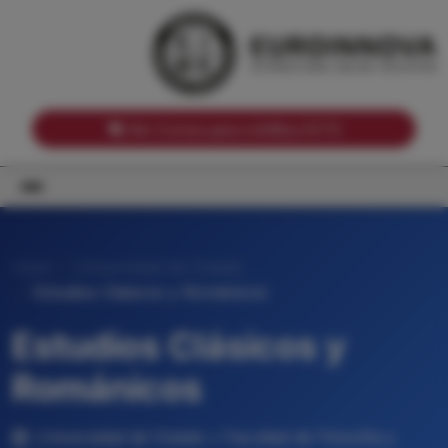
Notas de corte por Comunidades Autónomas
Buscador
Notas de corte por grado
Notas de corte por ramas universitarias
Ver Cursos para créditos ECTS
Inicio
Universidad de Oviedo
Estudios Clásicos y Románicos
Estudios Clásicos y
Románicos
Universidad de Oviedo • Facultad de Filosofía y