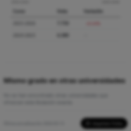
Curso
Nota
Variación
2025-2026
7.750
+21.47%
2024-2025
6.380
—
Mismo grado en otras universidades
No se han encontrado otras universidades que
ofrezcan esta titulación exacta.
Imprimir Ficha
Última actualización: 2026-05-13