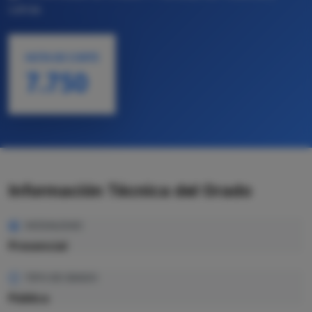
Letras
NOTA DE CORTE
7.750
Información Técnica del Grado
MODALIDAD
Presencial
TIPO DE GRADO
Pública