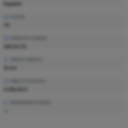
Español
PLAZAS
70
CRÉDITOS TOTALES
240 ECTS
PRECIO CRÉDITO
13.4 €
PRECIO TOTAL EST.
3.216,00 €
RENDIMIENTO MEDIO
—