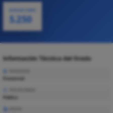
NOTA DE CORTE
5.250
Información Técnica del Grado
MODALIDAD
Presencial
TIPO DE GRADO
Pública
IDIOMA