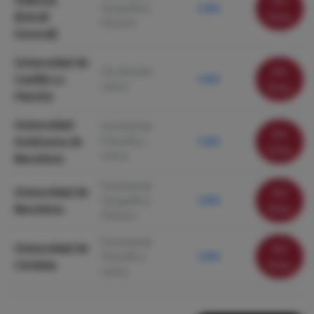
València
Ver
Geografía e
5.000
(Estudi
ficha
Historia
General)
Universidad de
Ver
Facultad de
Castilla La
5.000
Letras
ficha
Mancha
Universidad
Facultad de
Ver
Autónoma de
Filosofía y
5.000
ficha
Letras
Barcelona
Facultad de
Universidad de
Ver
Geografía e
5.000
Barcelona
ficha
Historia
Facultad de
Universidad de
Ver
Filosofía y
5.000
Córdoba
ficha
Letras