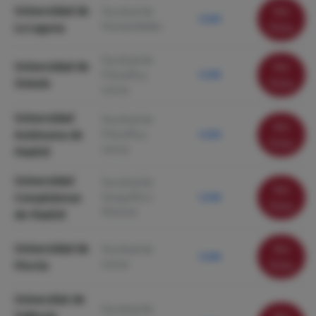
Universidad de
Ver
Facultad de
5.630
Humanidades
La Laguna
ficha
Facultad de
Universidad de
Ver
Filosofía y
5.540
Oviedo
ficha
Letras
Universidad
Facultad de
Ver
Autónoma de
Filosofía y
5.350
ficha
Letras
Madrid
Universidad
Facultad de
Ver
Complutense
Geografía e
5.340
ficha
Historia
de Madrid
Universidad de
Ver
Facultad de
5.300
Letras
Murcia
ficha
Universitat de
Facultad de