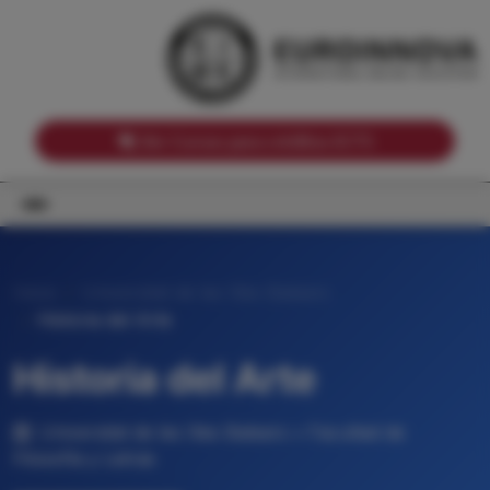
Notas de corte por Comunidades Autónomas
Buscador
Notas de corte por grado
Notas de corte por ramas universitarias
Ver Cursos para créditos ECTS
Inicio
Universitat de les Illes Balears
Historia del Arte
Historia del Arte
Universitat de les Illes Balears • Facultad de
Filosofía y Letras