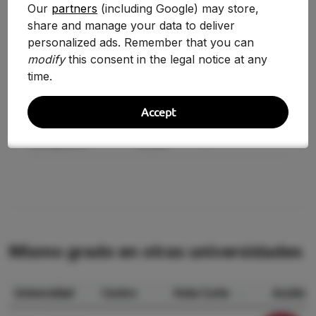
Our
partners
(including Google) may store,
share and manage your data to deliver
2025-2026
5.250
-2.42%
personalized ads. Remember that you can
2024-2025
5.380
+7.56%
modify
this consent in the legal notice at any
time.
2020/2021
5.002
-1.34%
Accept
2019/2020
5.070
-2.39%
2018/2019
5.194
—
Mismo grado en otras universidades
Universidad
Centro
Nota Corte
Acción