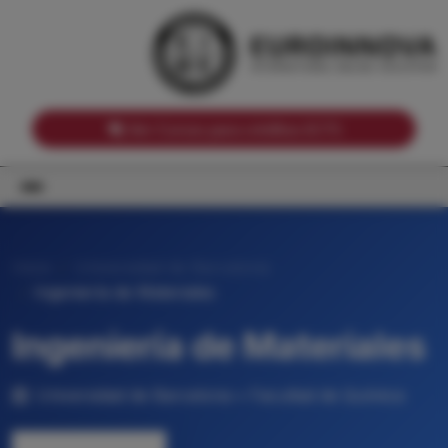
Notas de corte por Comunidades Autónomas
Buscador
Notas de corte por grado
Notas de corte por ramas universitarias
Ver Cursos para créditos ECTS
Inicio
Universidad de Barcelona
Ingeniería de Materiales
Ingeniería de Materiales
Universidad de Barcelona • Facultad de Química