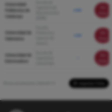
Escuela de
Universidad
Ver
Ingeniería de
Politécnica de
8.660
Barcelona Este
ficha
Catalunya
(EEBE)
Escuela
Universidad de
Ver
Politécnica
5.000
Superior de
Salamanca
ficha
Zamora
Escuela de
Universidad de
Ver
Ingenierías
—
Extremadura
ficha
Industriales
Imprimir Ficha
Última actualización: 2026-05-13