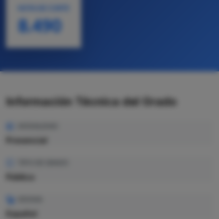
NOTA DE CORTE
8.490
Información Técnica del Grado
MODALIDAD
Presencial
TIPO DE GRADO
Pública
IDIOMA
Español