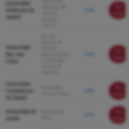
Superior de
Universidad
Ver
Ingenieros de
Politécnica de
9.560
Caminos,
ficha
Madrid
Canales y
Puertos
Escuela
Superior de
Universidad
Ciencias
Ver
Rey Juan
Experimentales
9.530
ficha
y Tecnología.
Carlos
Campus de
Móstoles
Universidad
Ver
Facultad de
Complutense
9.200
Ciencias Físicas
ficha
de Madrid
Universidad de
Ver
Facultad de
9.120
Física
Sevilla
ficha