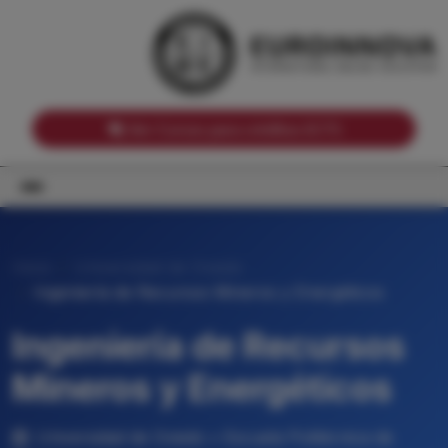
Notas de corte por Comunidades Autónomas
Buscador
Notas de corte por grado
Notas de corte por ramas universitarias
Ver Cursos para créditos ECTS
Inicio
Universidad de Oviedo
Ingeniería de Recursos Mineros y Energéticos
Ingeniería de Recursos
Mineros y Energéticos
Universidad de Oviedo • Escuela Politécnica de