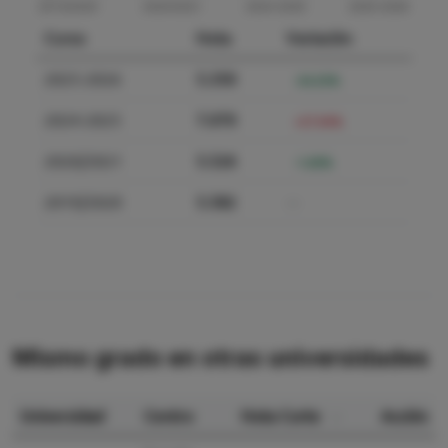
Curso
Nota
Variación
2025-2026
5.350
-24.33%
2024-2025
7.070
+27.94%
2020/2021
5.526
-1.00%
2019/2020
5.582
—
Mismo grado en otras universidades
Universidad
Centro
Nota Corte
Acción