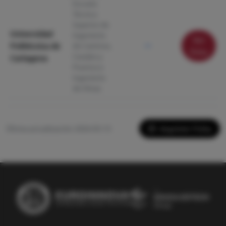
Escuela
Técnica
Superior de
Universidad
Ingeniería
Ver
Politécnica de
de Caminos,
—
ficha
Canales y
Cartagena
Puertos e
Ingeniería
de Minas
Imprimir Ficha
Última actualización: 2026-05-13