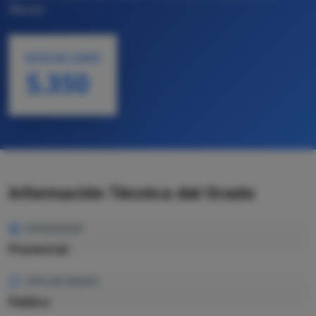
Mieres
NOTA DE CORTE
5.350
Información Técnica del Grado
MODALIDAD
Presencial
TIPO DE GRADO
Pública