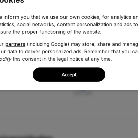
ookies
 inform you that we use our own cookies, for analytics a
atistics, social networks, content personalization and ads t
Curso
sure the proper functioning of the website.
2025-2026
ur
partners
(including Google) may store, share and mana
ur data to deliver personalized ads. Remember that you c
2024-2025
odify
this consent in the legal notice at any time.
Accept