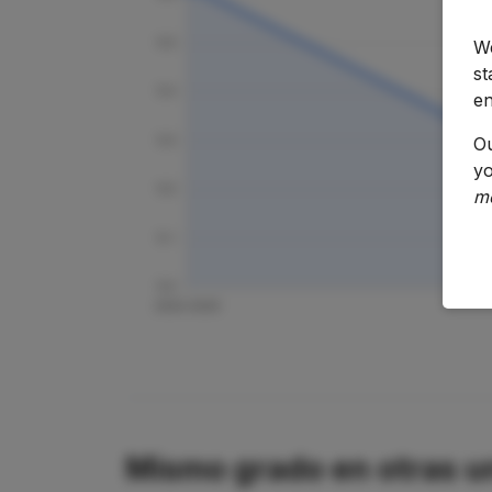
We
st
en
O
yo
m
Mismo grado en otras u