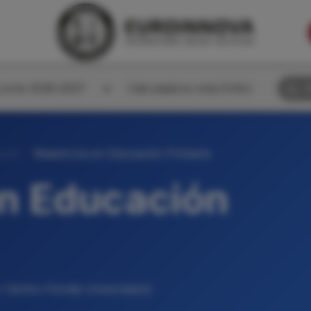
corte 2026-2027
Calculadora nota EVAU
B
ral)
Maestro/a en Educación Primaria
n Educación
• Centro Florida Universitaria