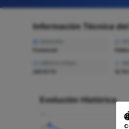
Información Técnica de
MODALIDAD
TIP
Presencial
Públi
CRÉDITOS TOTALES
PRE
240 ECTS
12.79 
Evolución Histórica
c