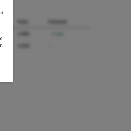
nd
o
Nota
Variación
5.000
-11.03%
ge
an
5.620
—