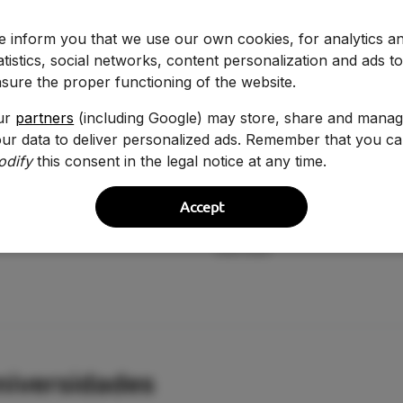
 inform you that we use our own cookies, for analytics a
atistics, social networks, content personalization and ads t
Curso
sure the proper functioning of the website.
2025-2026
ur
partners
(including Google) may store, share and mana
ur data to deliver personalized ads. Remember that you c
2024-2025
odify
this consent in the legal notice at any time.
Accept
niversidades