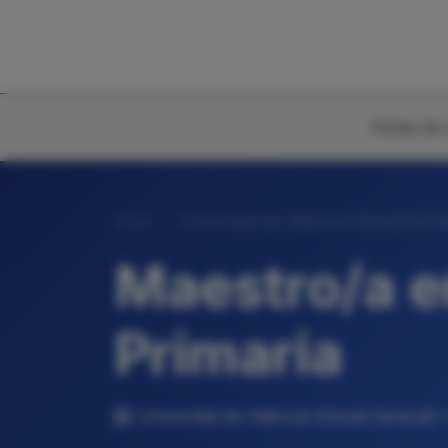
Notas de 
Inicio
Universitat de València (Estudi Gene
Maestro/a e
Primaria
Universitat de València (Estudi General) 