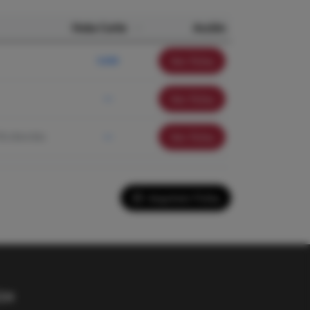
Nota Corte
Acción
Ver ficha
5.030
Ver ficha
—
 Alcobendas
Ver ficha
—
Imprimir Ficha