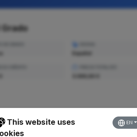
l Grado
O DE GRADO
IDIOMA
ca
Español
CIO CRÉDITO
PRECIO TOTAL EST.
€
3.069,60 €
This website uses
EN
ookies