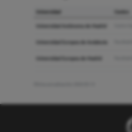
Universidad
Centro
Universidad Autónoma de Madrid
Centro Su
Universidad Europea de Andalucía
Facultad 
Universidad Europea de Madrid
Facultad 
Última actualización: 2026-05-13