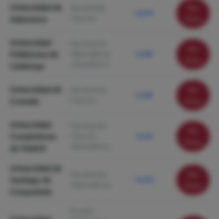
Universidad de
Ver
Facultad de
12.670
Ciencias
Salamanca
ficha
Universidad
Facultad de
Ver
Politécnica de
Matemáticas
12.640
ficha
y Estadística
Catalunya
Universidad de
Ver
Facultad de
12.280
Ciencias
Granada
ficha
Universidad
Facultad de
Ver
Complutense
Ciencias
12.250
ficha
Matemáticas
de Madrid
Universidad de
Ver
Facultad de
Santiago de
12.250
Matemáticas
ficha
Compostela
Escuela