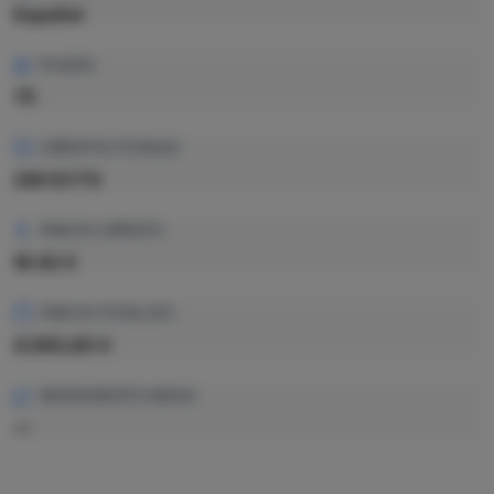
Español
PLAZAS
75
CRÉDITOS TOTALES
240 ECTS
PRECIO CRÉDITO
16.92 €
PRECIO TOTAL EST.
4.060,80 €
RENDIMIENTO MEDIO
—