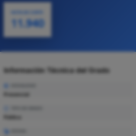
NOTA DE CORTE
11.940
Información Técnica del Grado
MODALIDAD
Presencial
TIPO DE GRADO
Pública
IDIOMA