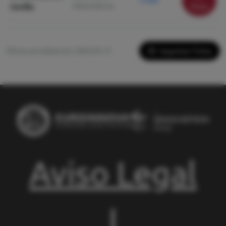
11.920
Matemáticas
Sevilla
ficha
Imprimir Ficha
Última actualización: 2026-05-13
Aviso Legal
|