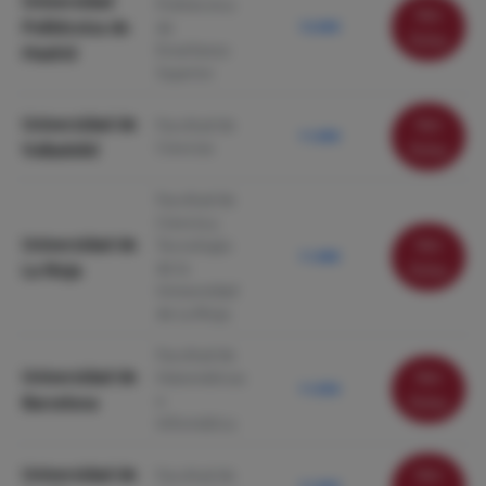
Universidad
Politécnica
Ver
Politécnica de
de
12.060
ficha
Enseñanza
Madrid
Superior
Universidad de
Ver
Facultad de
11.990
Ciencias
Valladolid
ficha
Facultad de
Ciencia y
Universidad de
Ver
Tecnología
11.980
de la
La Rioja
ficha
Universidad
de La Rioja
Facultad de
Universidad de
Ver
Matemáticas
11.950
e
Barcelona
ficha
Informática
Universidad de
Ver
Facultad de