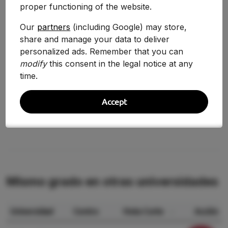
proper functioning of the website.
2025-2026
11.940
-0.42%
Our
partners
(including Google) may store,
share and manage your data to deliver
2024-2025
11.990
-7.26%
personalized ads. Remember that you can
2020/2021
12.928
+2.84%
modify
this consent in the legal notice at any
time.
2019/2020
12.571
+4.32%
Accept
2018/2019
12.050
—
Mismo grado en otras universidades
Universidad
Centro
Nota Corte
Acción