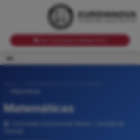
Notas de corte por Comunidades Autónomas
Buscador
Notas de corte por grado
Notas de corte por ramas universitarias
Ver Cursos para créditos ECTS
Inicio
Universidad Autónoma de Madrid
Matemáticas
Matemáticas
Universidad Autónoma de Madrid • Facultad de
Ciencias