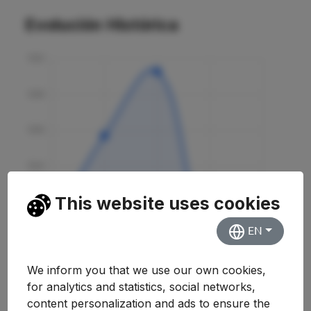
Evolución Histórica
This website uses cookies
EN
We inform you that we use our own cookies,
for analytics and statistics, social networks,
content personalization and ads to ensure the
Curso
Nota
Variación