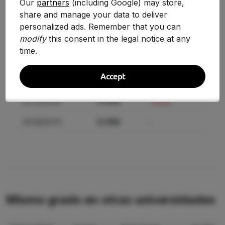
Our
partners
(including Google) may store,
share and manage your data to deliver
2025-2026
13.100
-1.28%
personalized ads. Remember that you can
modify
this consent in the legal notice at any
2024-2025
13.270
-1.70%
time.
2021/2022
13.500
+0.69%
Accept
2020/2021
13.408
+2.79%
2019/2020
13.044
+0.60%
2018/2019
12.966
—
Mismo grado en otras universidades