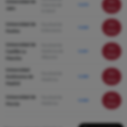
Universidad de
Ver
Ciencias de
13.070
Jaén
ficha
la Salud
Universidad de
Ver
Facultad de
13.060
Enfermería
Huelva
ficha
Universidad de
Facultad de
Ver
Castilla La
Medicina de
12.991
ficha
Albacete
Mancha
Universidad
Ver
Facultad de
Autónoma de
12.980
Medicina
ficha
Madrid
Universidad de
Ver
Facultad de
12.960
Medicina
Murcia
ficha