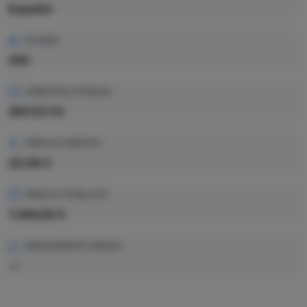
Español
PLAZAS
295
CRÉDITOS TOTALES
360 ECTS
PRECIO CRÉDITO
20.68 €
PRECIO TOTAL EST.
7.444,80 €
RENDIMIENTO MEDIO
—