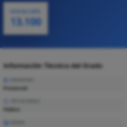
NOTA DE CORTE
13.100
Información Técnica del Grado
MODALIDAD
Presencial
TIPO DE GRADO
Pública
IDIOMA