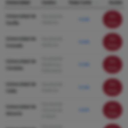
Universidad
Centro
Nota Corte
Acción
Universidad de
Ver
Facultad de
13.340
Medicina
Sevilla
ficha
Universidad de
Ver
Facultad de
13.250
Medicina
Granada
ficha
Facultad de
Universidad de
Ver
Medicina y
13.180
Córdoba
ficha
Enfermería
Universidad de
Ver
Facultad de
13.160
Medicina
Cádiz
ficha
Facultad de
Universidad de
Ver
Ciencias de
13.070
Almería
ficha
la Salud
Facultad de