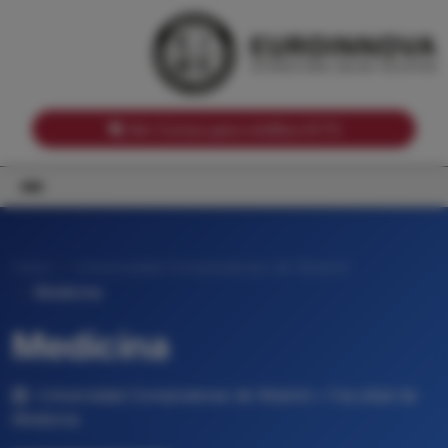
Notas de corte por Comunidades Autónomas
Buscador
Notas de corte por grado
Notas de corte por ramas universitarias
Ver Cursos para créditos ECTS
Inicio
Universidad Complutense de Madrid
Medicina
Medicina
Universidad Complutense de Madrid • Facultad de
Medicina