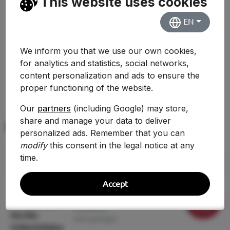
This website uses cookies
Evolución Histórica
EN
No hay suficientes datos históricos para mostrar
una comparativa.
We inform you that we use our own cookies,
for analytics and statistics, social networks,
content personalization and ads to ensure the
proper functioning of the website.
Our
partners
(including Google) may store,
share and manage your data to deliver
Mismo grado en otras universidades
personalized ads. Remember that you can
modify
this consent in the legal notice at any
time.
Universidad
Centro
Nota Corte
Acción
Universidad
Accept
Facultad de
del País
Ver
Educación,
Vasco/Euskal
10.170
Filosofía y
ficha
Herriko
Antropología
Unibertsitatea