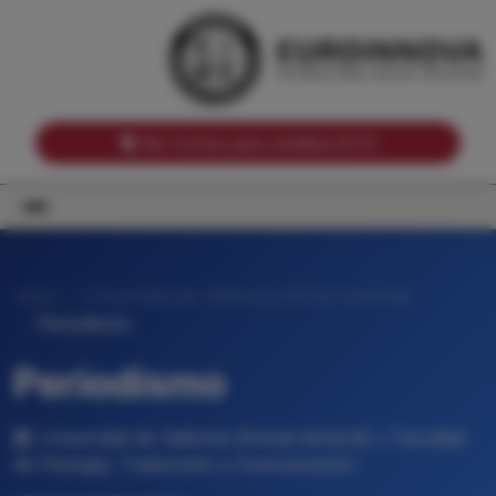
Notas de corte por Comunidades Autónomas
Buscador
Notas de corte por grado
Notas de corte por ramas universitarias
Ver Cursos para créditos ECTS
Inicio
Universitat de València (Estudi General)
Periodismo
Periodismo
Universitat de València (Estudi General) • Facultad
de Filología, Traducción y Comunicación