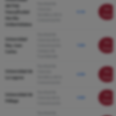
Facultad de
del País
Ver
Ciencias
Vasco/Euskal
8.150
Sociales y de la
ficha
Herriko
Comunicación
Unibertsitatea
Facultad de
Universidad
Ciencias de la
Ver
Rey Juan
Comunicación.
7.000
ficha
Campus de
Carlos
Fuenlabrada
Facultad de
Universidad de
Ver
Ciencias
6.500
Sociales y de la
La Laguna
ficha
Comunicación
Facultad de
Universidad de
Ver
Ciencias de la
5.900
Málaga
ficha
Comunicación
Facultad de