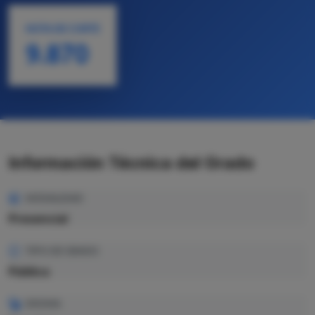
NOTA DE CORTE
9.870
Información Técnica del Grado
MODALIDAD
Presencial
TIPO DE GRADO
Pública
IDIOMA