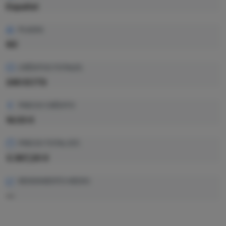
Español
PLAZAS
60
CRÉDITOS TOTALES
240 ECTS
PRECIO CRÉDITO
14.03 €
PRECIO TOTAL EST.
3.367,20 €
RENDIMIENTO MEDIO
—