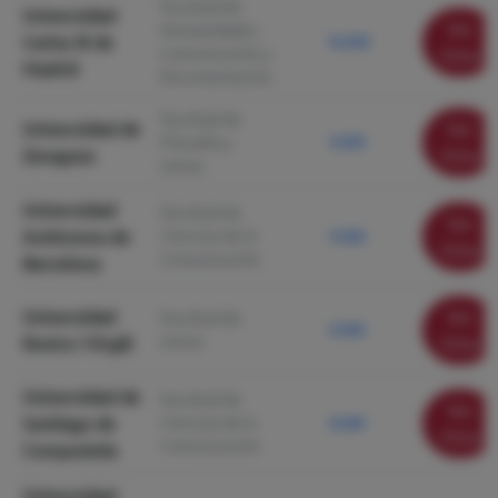
Facultad de
Universidad
Ver
Humanidades,
Carlos III de
10.290
Comunicación y
ficha
Madrid
Documentación
Facultad de
Universidad de
Ver
Filosofía y
9.430
Zaragoza
ficha
Letras
Universidad
Facultad de
Ver
Autónoma de
Ciencias de la
9.360
ficha
Comunicación
Barcelona
Universidad
Ver
Facultad de
8.560
Letras
Rovira i Virgili
ficha
Universidad de
Facultad de
Ver
Santiago de
Ciencias de la
8.290
ficha
Comunicación
Compostela
Universidad