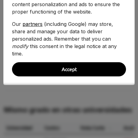
content personalization and ads to ensure the
proper functioning of the website.
2025-2026
9.870
-4.55%
Our
partners
(including Google) may store,
2024-2025
10.340
-7.10%
share and manage your data to deliver
2020/2021
11.130
+3.82%
personalized ads. Remember that you can
modify
this consent in the legal notice at any
2019/2020
10.720
-0.37%
time.
2018/2019
10.760
—
Accept
Mismo grado en otras universidades
Universidad
Centro
Nota Corte
Acción