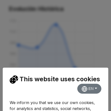
Evolución Histórica
This website uses cookies
EN
We inform you that we use our own cookies,
for analytics and statistics, social networks,
Curso
Nota
Variación