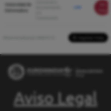
Ciencias de la
Universidad de
Ver
Documentación
5.880
Extremadura
ficha
y la
Comunicación
Imprimir Ficha
Última actualización: 2026-05-13
Aviso Legal