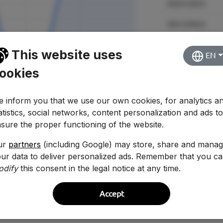
2024-2025
2021/2022
2020/2021
This website uses
EN
2019/2020
ookies
2018/2019
 inform you that we use our own cookies, for analytics a
atistics, social networks, content personalization and ads t
sure the proper functioning of the website.
ur
partners
(including Google) may store, share and mana
ur data to deliver personalized ads. Remember that you c
odify
this consent in the legal notice at any time.
niversidades
Accept
Centro