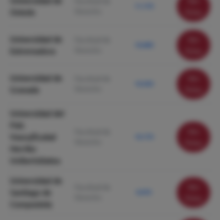
Universidad de
Ver
Facultad de
11.170
Derecho
Oviedo
ficha
Universidad de
Ver
Facultad de
10.680
Derecho
Extremadura
ficha
Universidad de
Ver
Facultad de
10.350
Derecho
Granada
ficha
Universidad del
País
Ver
Facultad de
Vasco/Euskal
10.170
Derecho
ficha
Herriko
Unibertsitatea
Universidad de
Ver
Facultad de
Santiago de
9.970
Derecho
ficha
Compostela