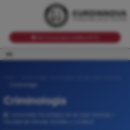
Notas de corte por Comunidades Autónomas
Buscador
Notas de corte por grado
Notas de corte por ramas universitarias
Ver Cursos para créditos ECTS
Inicio
Universidad Tecnológica de las Islas Canarias
Criminologia
Criminologia
Universidad Tecnológica de las Islas Canarias •
Facultad de Ciencias Sociales y Jurídicas