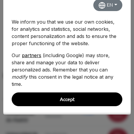
Evolución Histórica
EN
No hay suficientes datos históricos para mostrar
We inform you that we use our own cookies,
una comparativa.
for analytics and statistics, social networks,
content personalization and ads to ensure the
proper functioning of the website.
Our
partners
(including Google) may store,
share and manage your data to deliver
personalized ads. Remember that you can
Mismo grado en otras universidades
modify
this consent in the legal notice at any
time.
Universidad
Centro
Nota Corte
Acción
Accept
Universidad
Ver
Facultad de
Complutense
11.230
Derecho
ficha
de Madrid