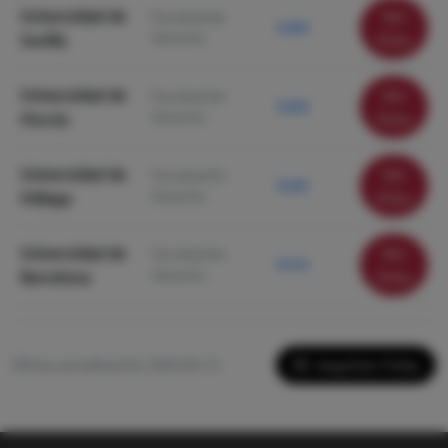
Universidad de
Ver
Facultad de
9.650
Derecho
Sevilla
ficha
Universidad de
Ver
Facultad de
9.630
Derecho
Murcia
ficha
Universidad de
Ver
Facultad de
9.620
Derecho
Málaga
ficha
Universidad de
Ver
Facultad de
9.510
Derecho
Barcelona
ficha
Imprimir Ficha
Última actualización: 2026-05-13