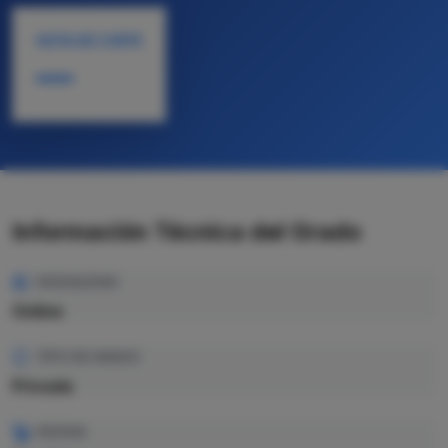
NOTA DE CORTE
—
Información Técnica del Grado
MODALIDAD
Online
TIPO DE GRADO
Privada
IDIOMA