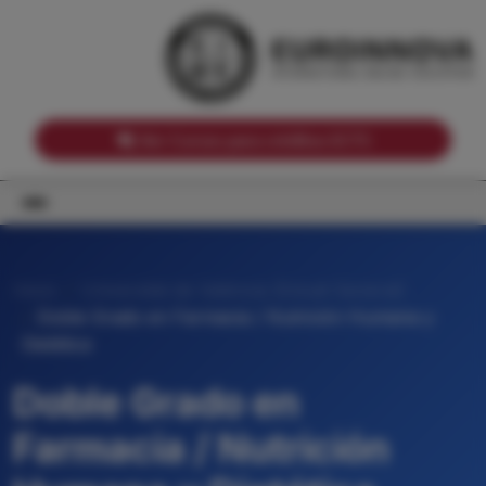
Notas de corte por Comunidades Autónomas
Buscador
Notas de corte por grado
Notas de corte por ramas universitarias
Ver Cursos para créditos ECTS
Inicio
Universitat de València (Estudi General)
Doble Grado en Farmacia / Nutrición Humana y
Dietética
Doble Grado en
Farmacia / Nutrición