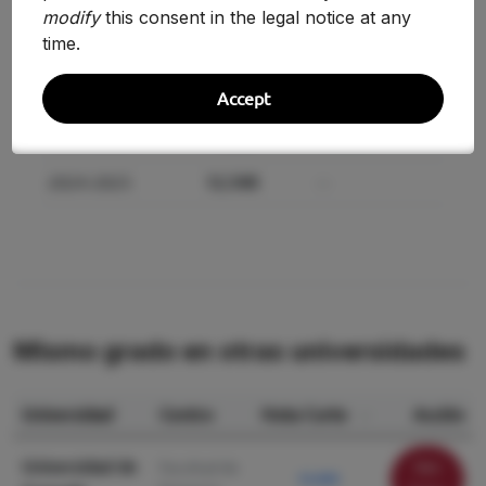
modify
this consent in the legal notice at any
time.
Curso
Nota
Variación
Accept
2025-2026
11.200
-10.69%
2024-2025
12.540
—
Mismo grado en otras universidades
Universidad
Centro
Nota Corte
Acción
Universidad de
Ver
Facultad de
12.420