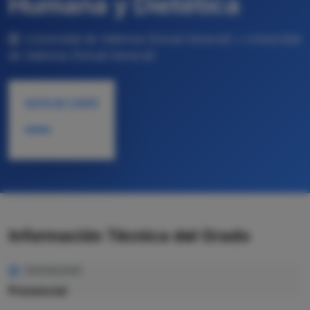
Humana y Dietética
Universitat de València (Estudi General) • Universitat
de València (Estudi General)
NOTA DE CORTE
—
Información Técnica del Grado
MODALIDAD
Presencial