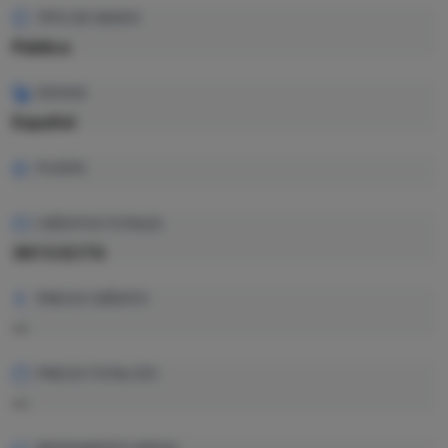
TIPO DE GRADO
Pública
IDIOMA
Español
PLAZAS
CRÉDITOS TOTALES
397.5 ECTS
PRECIO CRÉDITO
—
PRECIO TOTAL EST.
—