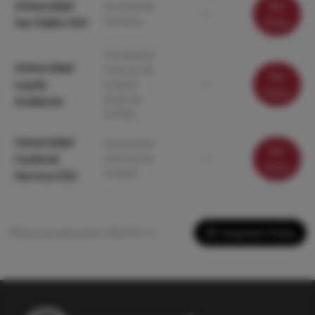
Universidad
Ver
Facultad de
—
Farmacia
San Pablo-CEU
ficha
Facultad de
Universidad
Ciencias de
Ver
Loyola
la Salud
—
ficha
(Sede de
Andalucía
Sevilla)
Universidad
Facultad de
Ver
Cardenal
Ciencias de
—
ficha
la Salud
Herrera-CEU
Imprimir Ficha
Última actualización: 2026-05-13