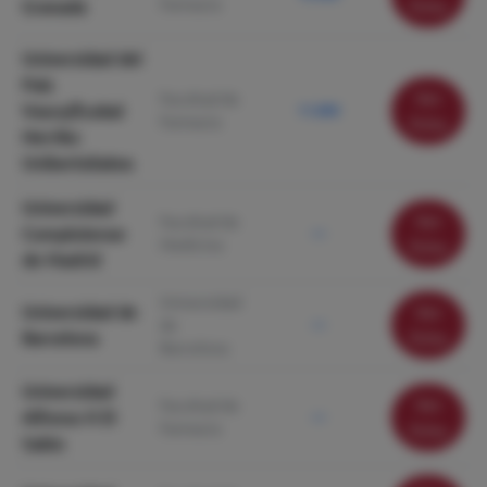
Farmacia
Granada
ficha
Universidad del
País
Ver
Facultad de
Vasco/Euskal
11.090
Farmacia
ficha
Herriko
Unibertsitatea
Universidad
Ver
Facultad de
Complutense
—
Medicina
ficha
de Madrid
Universidad
Universidad de
Ver
de
—
Barcelona
ficha
Barcelona
Universidad
Ver
Facultad de
Alfonso X El
—
Farmacia
ficha
Sabio