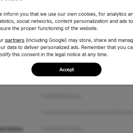
niversidades
 inform you that we use our own cookies, for analytics a
atistics, social networks, content personalization and ads t
sure the proper functioning of the website.
Centro
ur
partners
(including Google) may store, share and mana
ur data to deliver personalized ads. Remember that you c
Facultad de Ciencias de la Salud. Campus de Alc
odify
this consent in the legal notice at any time.
Facultad de Farmacia
Accept
Facultad de Farmacia
Facultad de Farmacia
Facultad de Farmacia y Ciencias de la Alimentaci
bertsitatea
Facultad de Farmacia