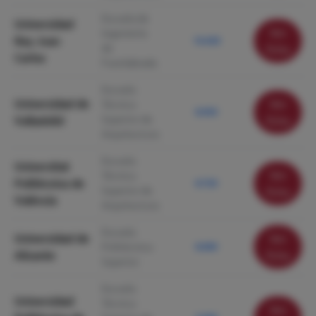
Escuela de
Universidad
Ver
Ingeniería
Rey Juan
10.430
de
ficha
Carlos
Fuenlabrada
Escuela
Universidad de
Ver
Técnica
8.950
Superior de
Valladolid
ficha
Arquitectura
Escuela
Universitat
Ver
Técnica
Politècnica de
8.720
Superior de
ficha
València
Arquitectura
Escuela
Universidad de
Ver
Politécnica
8.000
Alicante
ficha
Superior
Escuela
Universidad
Técnica
Ver