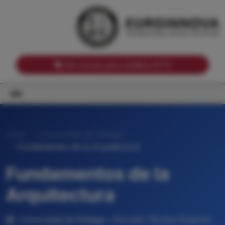
Notas de corte por Comunidades Autónomas
Buscador
Notas de corte por grado
Notas de corte por ramas universitarias
Ver Cursos para créditos ECTS
Inicio
Universidad de Málaga
Fundamentos de la Arquitectura
Fundamentos de la
Arquitectura
Universidad de Málaga • Escuela Técnica Superior