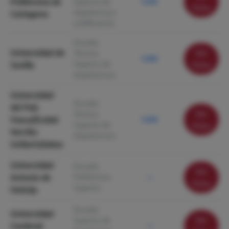
Politécnica de
Superior de
5.050
ficha
Arquitectura
Cartagena
y Edificación
Escuela
Universidad de
Ver
Técnica
5.000
Superior de
Sevilla
ficha
Arquitectura
Universidad
Escuela
del País
Ver
Técnica
Vasco/Euskal
5.000
Superior de
ficha
Herriko
Arquitectura
Unibertsitatea
Universidad
Escuela
Ver
Antonio de
Politécnica
—
ficha
Superior
Nebrija
Escuela
Universidad
Ver
Superior de
Cardenal
—