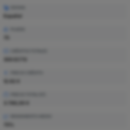
IDIOMA
Español
PLAZAS
75
CRÉDITOS TOTALES
300 ECTS
PRECIO CRÉDITO
12.62 €
PRECIO TOTAL EST.
3.786,00 €
RENDIMIENTO MEDIO
75%