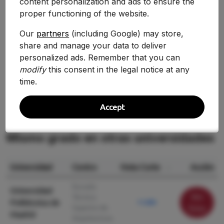
content personalization and ads to ensure the
proper functioning of the website.
Curso
Nota
Variación
Our
partners
(including Google) may store,
2020/2021
8.301
-2.20%
share and manage your data to deliver
personalized ads. Remember that you can
2019/2020
8.488
—
modify
this consent in the legal notice at any
time.
Accept
Mismo grado en otras universidades
Universidad
Centro
Nota Corte
Acción
Escuela
Universidad
Ver
Técnica
Politécnica de
11.090
Superior de
ficha
Madrid
Arquitectura