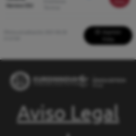
Enseñanzas
ficha
Herrera CEU
Técnicas
Imprimir
Última actualización: 2021-06-28
21:27:04
Ficha
Aviso Legal