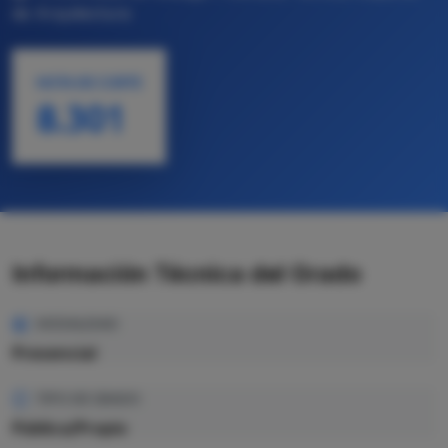
de Arquitectura
NOTA DE CORTE
8.301
Información Técnica del Grado
MODALIDAD
Presencial
TIPO DE GRADO
Pública/Propio