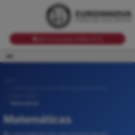
Notas de corte por Comunidades Autónomas
Buscador
Notas de corte por grado
Notas de corte por ramas universitarias
Ver Cursos para créditos ECTS
Inicio
Universidad del País Vasco/Euskal Herriko
Unibertsitatea
Matemáticas
Matemáticas
Universidad del País Vasco/Euskal Herriko