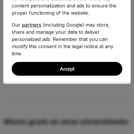
content personalization and ads to ensure the
proper functioning of the website.
Curso
Nota
Variación
Our
partners
(including Google) may store,
2025-2026
11.800
-1.34%
share and manage your data to deliver
2024-2025
11.960
personalized ads. Remember that you can
-2.38%
modify
this consent in the legal notice at any
2020/2021
12.252
+6.80%
time.
2019/2020
11.472
+1.77%
Accept
2018/2019
11.272
—
Mismo grado en otras universidades