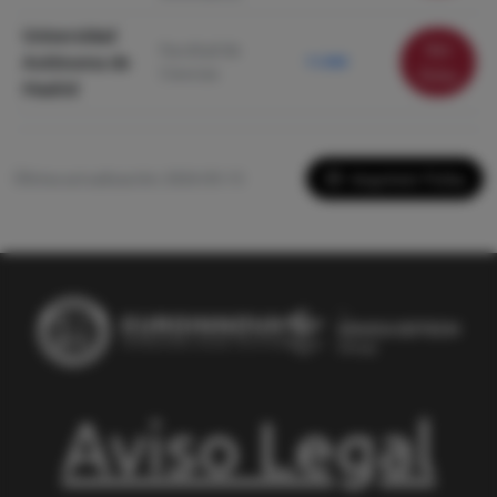
Universidad
Ver
Facultad de
Autónoma de
11.940
Ciencias
ficha
Madrid
Imprimir Ficha
Última actualización: 2026-05-13
Aviso Legal