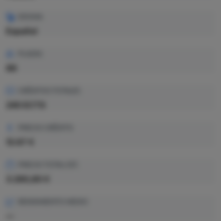
IDIOMA
Español
PLAZAS
88
CRÉDITOS TOTALES
240 ECTS
PRECIO CRÉDITO
13.67 €
PRECIO TOTAL EST.
3.280,80 €
RENDIMIENTO MEDIO
—