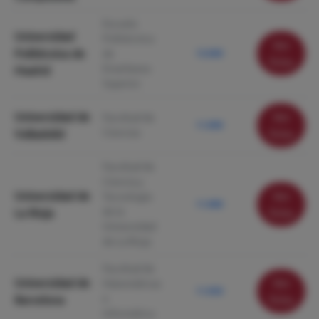
Escuela
Universidad
Politécnica
Ver
Politécnica de
de
12.060
ficha
Enseñanza
Madrid
Superior
Universidad de
Ver
Facultad de
11.990
Ciencias
Valladolid
ficha
Facultad de
Ciencia y
Universidad de
Ver
Tecnología
11.980
de la
La Rioja
ficha
Universidad
de La Rioja
Facultad de
Universidad de
Ver
Matemáticas
11.950
e
Barcelona
ficha
Informática