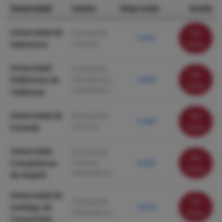
Universidad
Centro
Nota Corte
Acción
Universidad de
Ver
Facultad de
12.670
Ciencias
Salamanca
ficha
Universidad
Facultad de
Ver
Politécnica de
Matemáticas
12.640
ficha
y Estadística
Catalunya
Universidad de
Ver
Facultad de
12.280
Ciencias
Granada
ficha
Universidad
Facultad de
Ver
Complutense
Ciencias
12.250
ficha
Matemáticas
de Madrid
Universidad de
Ver
Facultad de
Santiago de
12.250
Matemáticas
ficha
Compostela