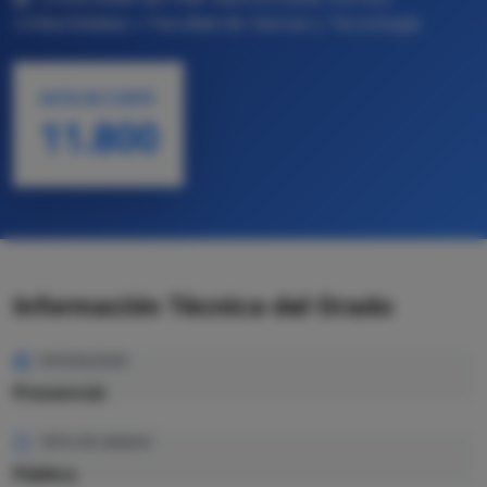
Unibertsitatea • Facultad de Ciencia y Tecnología
NOTA DE CORTE
11.800
Información Técnica del Grado
MODALIDAD
Presencial
TIPO DE GRADO
Pública