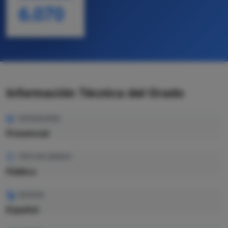
6.070
Información Técnica del Grado
MODALIDAD
Presencial
TIPO DE GRADO
Pública
IDIOMA
Español