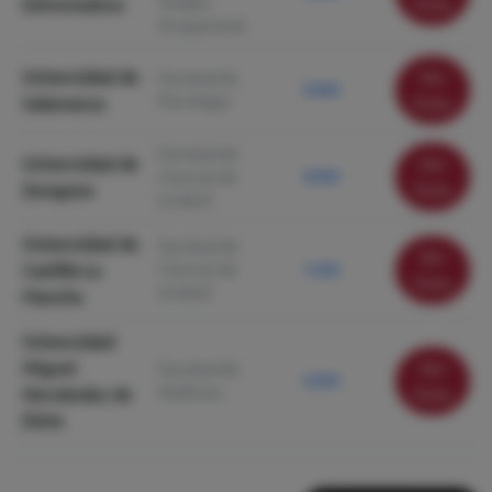
Terapia
Extremadura
ficha
Ocupacional
Universidad de
Ver
Facultad de
8.040
Psicología
Salamanca
ficha
Facultad de
Universidad de
Ver
Ciencias de
8.030
Zaragoza
ficha
la Salud
Universidad de
Facultad de
Ver
Castilla-La
Ciencias de
7.250
ficha
la Salud
Mancha
Universidad
Miguel
Ver
Facultad de
6.930
Medicina
Hernández de
ficha
Elche