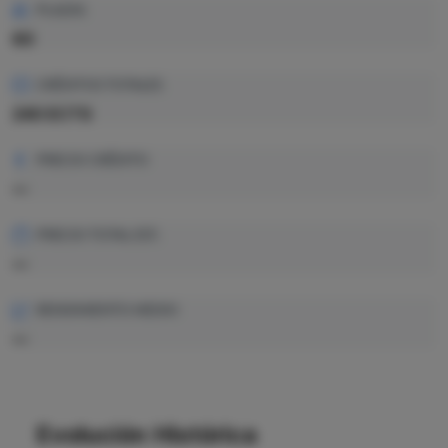
PLAZAS
60
CRÉDITOS TOTALES
240 ECTS
PRECIO CRÉDITO
—
PRECIO TOTAL EST.
—
RENDIMIENTO MEDIO
—
Evolución Histórica