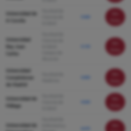
Facultad de
Universidad de
Ver
Ciencias de
9.460
A Coruña
ficha
la Salud
Facultad de
Universidad
Ciencias de
Ver
Rey Juan
la Salud.
9.130
ficha
Campus de
Carlos
Alcorcón
Universidad
Ver
Facultad de
Complutense
9.090
Medicina
ficha
de Madrid
Facultad de
Universidad de
Ver
Ciencias de
9.020
Málaga
ficha
la Salud
Facultad de
Universidad de
Ver
Enfermería y
8.470