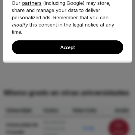
Our
partners
(including Google) may store,
2024-2025
6.430
share and manage your data to deliver
+5.41%
personalized ads. Remember that you can
2020/2021
6.100
+10.27%
modify
this consent in the legal notice at any
time.
2019/2020
5.532
+10.07%
2018/2019
5.026
—
Accept
Mismo grado en otras universidades
Universidad
Centro
Nota Corte
Acción
Facultad de
Universidad de
Ver
Ciencias de
10.150
Granada
ficha
la Salud