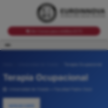
Notas de corte por Comunidades Autónomas
Buscador
Notas de corte por grado
Notas de corte por ramas universitarias
Ver Cursos para créditos ECTS
Inicio
Universidad de Oviedo
Terapia Ocupacional
Terapia Ocupacional
Universidad de Oviedo • Facultad Padre Ossó
NOTA DE CORTE