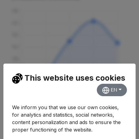
This website uses cookies
EN
We inform you that we use our own cookies,
for analytics and statistics, social networks,
content personalization and ads to ensure the
Curso
Nota
Variación
proper functioning of the website.
2025-2026
6.070
-5.60%