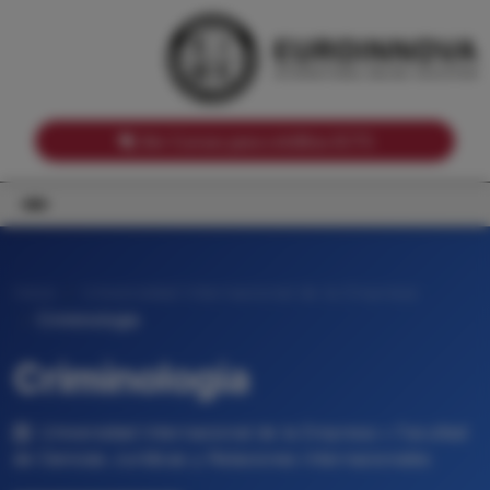
Notas de corte por Comunidades Autónomas
Buscador
Notas de corte por grado
Notas de corte por ramas universitarias
Ver Cursos para créditos ECTS
Inicio
Universidad Internacional de la Empresa
Criminologia
Criminologia
Universidad Internacional de la Empresa • Facultad
de Ciencias Jurídicas y Relaciones Internacionales