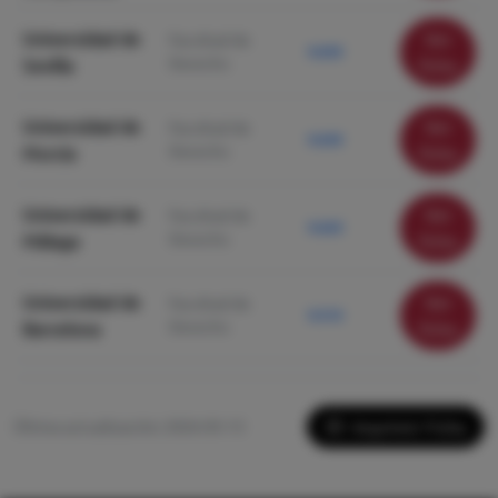
Universidad de
Ver
Facultad de
9.650
Derecho
Sevilla
ficha
Universidad de
Ver
Facultad de
9.630
Derecho
Murcia
ficha
Universidad de
Ver
Facultad de
9.620
Derecho
Málaga
ficha
Universidad de
Ver
Facultad de
9.510
Derecho
Barcelona
ficha
Imprimir Ficha
Última actualización: 2026-05-13