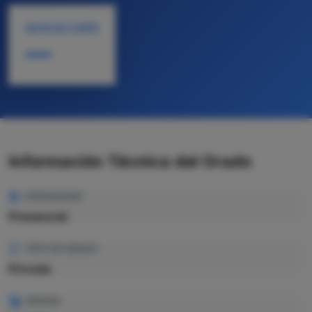
NOTA DE CORTE
—
Información Técnica del Grado
MODALIDAD
Presencial
TIPO DE GRADO
Privada
IDIOMA