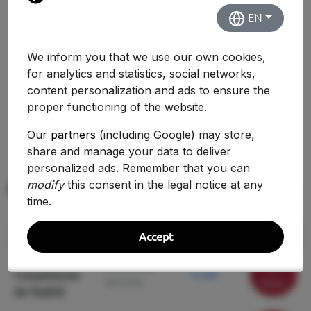
EN
Evolución Histórica
We inform you that we use our own cookies,
No hay suficientes datos históricos para mostrar
for analytics and statistics, social networks,
una comparativa.
content personalization and ads to ensure the
proper functioning of the website.
Our
partners
(including Google) may store,
share and manage your data to deliver
personalized ads. Remember that you can
modify
this consent in the legal notice at any
Mismo grado en otras universidades
time.
Universidad
Centro
Nota Corte
Acción
Accept
Universidad
Ver
Facultad de
Complutense
11.230
Derecho
ficha
de Madrid