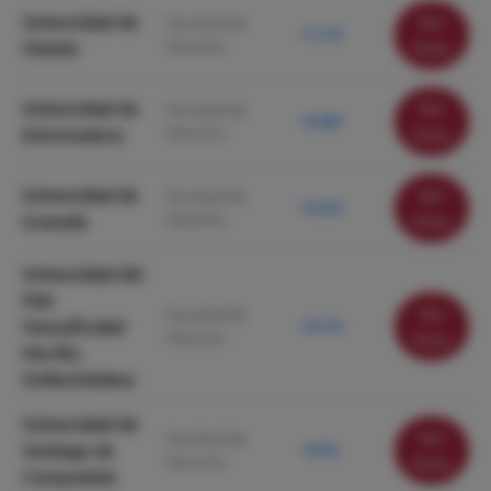
Universidad de
Ver
Facultad de
11.170
Derecho
Oviedo
ficha
Universidad de
Ver
Facultad de
10.680
Derecho
Extremadura
ficha
Universidad de
Ver
Facultad de
10.350
Derecho
Granada
ficha
Universidad del
País
Ver
Facultad de
Vasco/Euskal
10.170
Derecho
ficha
Herriko
Unibertsitatea
Universidad de
Ver
Facultad de
Santiago de
9.970
Derecho
ficha
Compostela