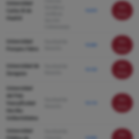
Ciencias
Universidad
Ver
Sociales y
Carlos III de
10.670
Jurídicas.
ficha
Madrid
Sección
Colmenarejo
Universidad
Ver
Facultad de
10.460
Derecho
Pompeu Fabra
ficha
Universidad de
Ver
Facultad de
10.120
Derecho
Zaragoza
ficha
Universidad
del País
Ver
Facultad de
Vasco/Euskal
10.110
Derecho
ficha
Herriko
Unibertsitatea
Universidad
Facultad de
Ver
Pública de
Ciencias
10.000