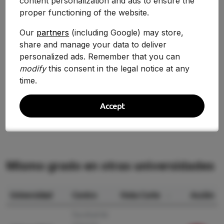
content personalization and ads to ensure the
2025-2026
9.210
+0.77%
proper functioning of the website.
2024-2025
9.140
-9.58%
Our
partners
(including Google) may store,
share and manage your data to deliver
2020/2021
10.108
+5.96%
personalized ads. Remember that you can
2019/2020
9.539
modify
this consent in the legal notice at any
+0.41%
time.
2018/2019
9.500
—
Accept
Mismo grado en otras universidades
Universidad
Centro
Nota Corte
Acción
Facultad de