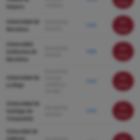
ficha
Jurídicas
Navarra
Universidad de
Ver
Facultad de
9.520
Derecho
Barcelona
ficha
Universidad
Ver
Facultad de
Autónoma de
9.490
Derecho
ficha
Barcelona
Facultad de
Universidad de
Ver
Ciencias
9.370
Jurídicas y
La Rioja
ficha
Sociales
Universidad de
Ver
Facultad de
Santiago de
9.330
Derecho
ficha
Compostela
Universitat de
València
Ver
Facultad de