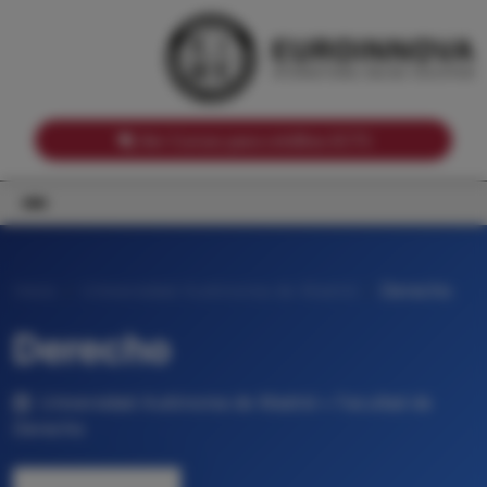
Notas de corte por Comunidades Autónomas
Buscador
Notas de corte por grado
Notas de corte por ramas universitarias
Ver Cursos para créditos ECTS
Inicio
Universidad Autónoma de Madrid
Derecho
Derecho
Universidad Autónoma de Madrid • Facultad de
Derecho