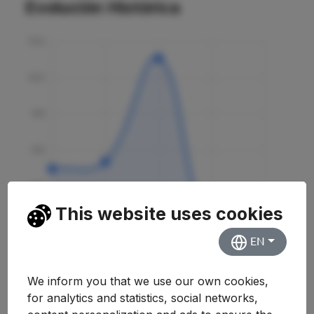
Evolución Histórica
This website uses cookies
EN
We inform you that we use our own cookies,
Curso
Nota
Variación
for analytics and statistics, social networks,