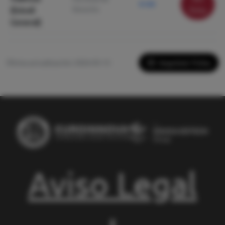
9.120
Derecho
(Estudi
ficha
General)
Imprimir Ficha
Última actualización: 2026-05-13
Aviso Legal