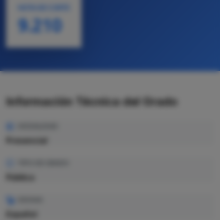
NOTA DE CORTE
9.210
Información Técnica del Grado
MODALIDAD
Presencial
TIPO DE GRADO
Pública
IDIOMA
Español