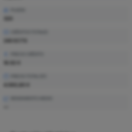
PLAZAS
320
CRÉDITOS TOTALES
240 ECTS
PRECIO CRÉDITO
16.92 €
PRECIO TOTAL EST.
4.060,80 €
RENDIMIENTO MEDIO
—