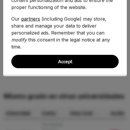
content personalization and ads to ensure the
2025-2026
10.000
+8.11%
proper functioning of the website.
2024-2025
9.250
+0.34%
Our
partners
(including Google) may store,
share and manage your data to deliver
2020/2021
9.219
+19.57%
personalized ads. Remember that you can
2019/2020
7.710
modify
this consent in the legal notice at any
-8.38%
time.
2018/2019
8.415
—
Accept
Mismo grado en otras universidades
Universidad
Centro
Nota Corte
Acción
Facultad de