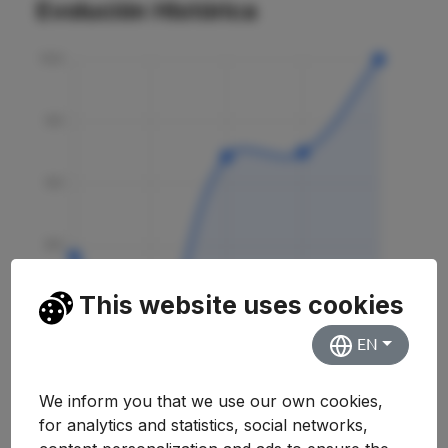
Evolución Histórica
This website uses cookies
EN
We inform you that we use our own cookies,
Curso
Nota
Variación
for analytics and statistics, social networks,