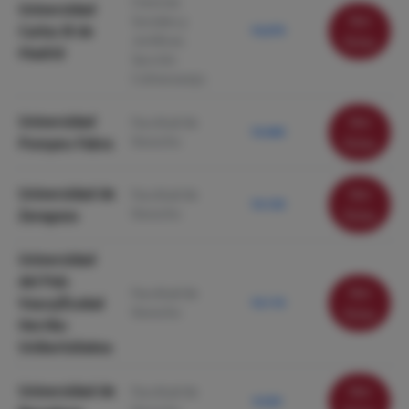
Ciencias
Universidad
Ver
Sociales y
Carlos III de
10.670
Jurídicas.
ficha
Madrid
Sección
Colmenarejo
Universidad
Ver
Facultad de
10.460
Derecho
Pompeu Fabra
ficha
Universidad de
Ver
Facultad de
10.120
Derecho
Zaragoza
ficha
Universidad
del País
Ver
Facultad de
Vasco/Euskal
10.110
Derecho
ficha
Herriko
Unibertsitatea
Universidad de
Ver
Facultad de
9.520