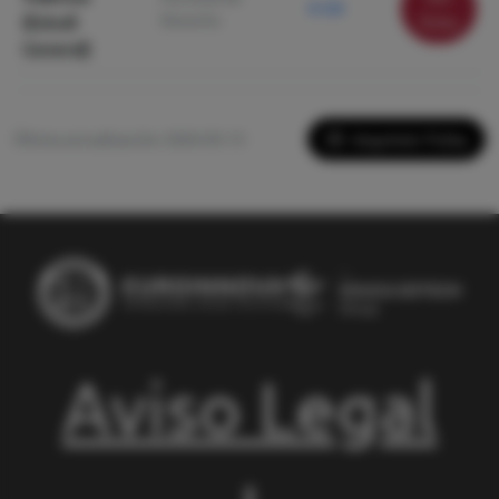
9.120
Derecho
(Estudi
ficha
General)
Imprimir Ficha
Última actualización: 2026-05-13
Aviso Legal