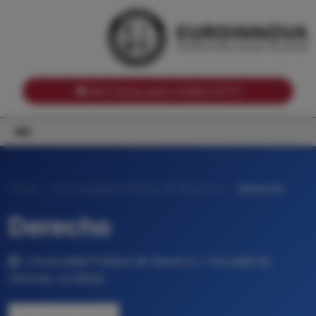
Notas de corte por Comunidades Autónomas
Buscador
Notas de corte por grado
Notas de corte por ramas universitarias
Ver Cursos para créditos ECTS
Inicio
Universidad Pública de Navarra
Derecho
Derecho
Universidad Pública de Navarra • Facultad de
Ciencias Jurídicas