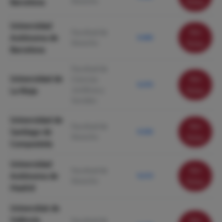
Derecho
Barcelona
ficha
Universidad
Ver
Facultad de
Autónoma de
9.490
Derecho
ficha
Barcelona
Facultad de
Universidad de
Ver
Ciencias
9.370
Jurídicas y
La Rioja
ficha
Sociales
Universidad de
Ver
Facultad de
Santiago de
9.330
Derecho
ficha
Compostela
Universidad
Ver
Facultad de
Autónoma de
9.210
Derecho
ficha
Madrid
Universitat de
València
Ver
Facultad de