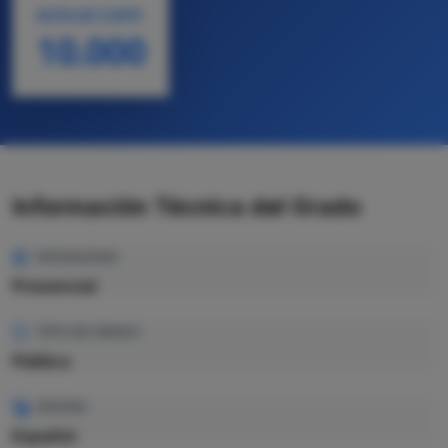
NOTA DE CORTE
10.000
Información Técnica del Grado
MODALIDAD
Presencial
TIPO DE GRADO
Pública
IDIOMA
Español