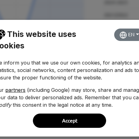
2024-2025
2021/2022
2020/2021
This website uses
EN
2019/2020
ookies
2018/2019
 inform you that we use our own cookies, for analytics a
atistics, social networks, content personalization and ads t
sure the proper functioning of the website.
ur
partners
(including Google) may store, share and mana
ur data to deliver personalized ads. Remember that you c
odify
this consent in the legal notice at any time.
niversidades
Accept
Centro